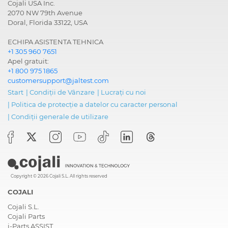
Cojali USA Inc.
2070 NW 79th Avenue
Doral, Florida 33122, USA
ECHIPA ASISTENTA TEHNICA
+1 305 960 7651
Apel gratuit:
+1 800 975 1865
customersupport@jaltest.com
Start
|
Condiții de Vânzare
|
Lucrați cu noi
|
Politica de protecție a datelor cu caracter personal
|
Condiții generale de utilizare
Copyright © 2026 Cojali S.L. All rights reserved
COJALI
Cojali S.L.
Cojali Parts
i-Parts ASSIST