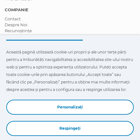
COMPANIE
Contact
Despre Noi
Recunoștințe
Certificări
Responsabilitate Socială Corporativă
Deveniți un distribuitor
Această pagină utilizează cookie-uri proprii și ale unor terțe părți
Știri
pentru a îmbunătăți navigabilitatea și accesibilitatea site-ului nostru
Videoclipuri
FAQ - Întrebări Frecvente
web și pentru a optimiza experiența utilizatorului. Puteți accepta
toate cookie-urile prin apăsarea butonului „Accept toate” sau
Această pagină utilizează cookie-uri proprii și ale unor terțe
făcând clic pe „Personalizați” pentru a obține mai multe informații
părți pentru a îmbunătăți navigabilitatea și accesibilitatea site-
ului nostru web și pentru a optimiza experiența utilizatorului.
despre acestea și pentru a configura sau a respinge utilizarea lor.
Puteți face clic pe
"Configurație"
pentru a afla mai multe despre
acestea și pentru a configura sau a respinge utilizarea lor.
Personalizați
Respingeți
Book a Demo