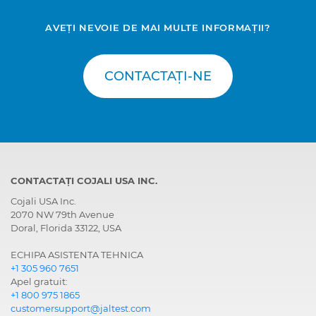
AVEȚI NEVOIE DE MAI MULTE INFORMAȚII?
CONTACTAȚI-NE
CONTACTAȚI COJALI USA INC.
Cojali USA Inc.
2070 NW 79th Avenue
Doral, Florida 33122, USA
ECHIPA ASISTENTA TEHNICA
+1 305 960 7651
Apel gratuit:
+1 800 975 1865
customersupport@jaltest.com