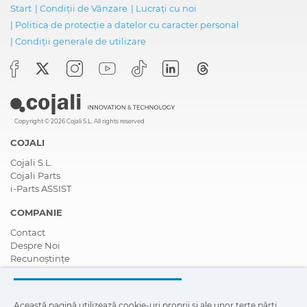
Start
|
Condiții de Vânzare
|
Lucrați cu noi
|
Politica de protecție a datelor cu caracter personal
|
Condiții generale de utilizare
Copyright © 2026 Cojali S.L. All rights reserved
COJALI
Cojali S.L.
Cojali Parts
i-Parts ASSIST
COMPANIE
Contact
Despre Noi
Recunoștințe
Certificări
Responsabilitate Socială Corporativă
Deveniți un distribuitor
Această pagină utilizează cookie-uri proprii și ale unor terțe părți