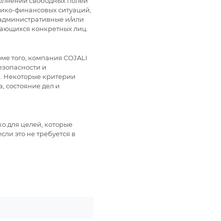
аполнении свободных полей
мико-финансовых ситуаций,
 административные и/или
сающихся конкретных лиц.
ме того, компания COJALI
езопасности и
я. Некоторые критерии
, состояние дел и
о для целей, которые
ли это не требуется в