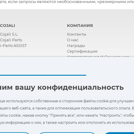
лата, если запросы являются необоснованными, чрезмерными и
COJALI
КОМПАНИЯ
Cojali S.L.
Контакты
Cojali Parts
О нас
i-Parts ASSIST
Награды
Сертификация
Корпоративная И Социальная
Ответственность
Стать дистрибьютором
Новости
Видео
FAQ - ЧАСТО ЗАДАВАЕМЫЕ
ним вашу конфиденциальность
ВОПРОСЫ
ице используются собственные и сторонние файлы cookie для улучшен
ашего веб-сайта, а также для оптимизации пользовательского опыта. 
йлы cookie, нажав кнопку "Принять все", или нажать "Настроить", чтоб
ю информацию о них, а также настроить или отклонить их использова