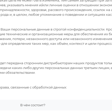
 такая цель не может быть изменена, тем самым запрещая при з
иев, указывать мнения и/или личные оценки в отношении эконо
принадлежности, здоровья, расового происхождения, ссылок на
рода и, в целом, любое упоминание о поведении и ситуациях ка
 Ваши персональные данные в строгой конфиденциальности. Кро
щие технические и организационные меры для обеспечения их б
жения, потери, незаконного доступа или незаконного изменени
для определения таких мер, как объём, контекст и цели процесса
дет передана сторонним дистрибьюторам наших продуктов тольк
едачи каких-либо других персональных данных третьим лицам, ес
ми обязательствами.
рава, связанные с обработкой данных:
В чём состоит?