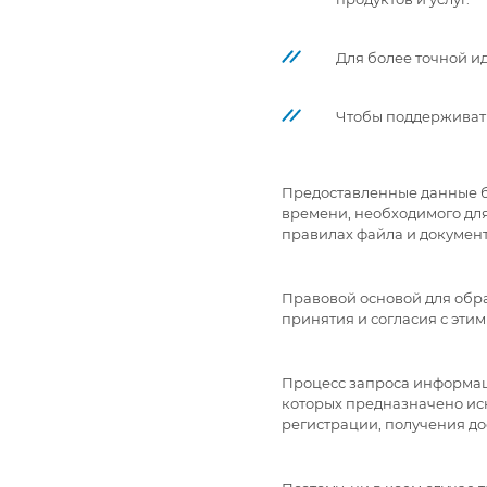
Для более точной и
Чтобы поддерживать
Предоставленные данные бу
времени, необходимого дл
правилах файла и докумен
Правовой основой для обра
принятия и согласия с этим
Процесс запроса информац
которых предназначено ис
регистрации, получения дос