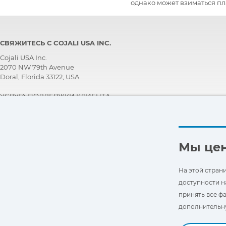
однако может взиматься п
СВЯЖИТЕСЬ С COJALI USA INC.
Cojali USA Inc.
2070 NW 79th Avenue
Doral, Florida 33122, USA
УСЛУГА ПОДДЕРЖКИ КЛИЕНТА
+1 305 960 7651
Звоните бесплатно:
+1 800 975 1865
customersupport@jaltest.com
Мы це
Главная страница
|
Условия Продажи
|
Работайте с нами
|
Политика защиты персональных данных
На этой стран
|
Общие условия использования
доступности н
принять все фа
дополнительну