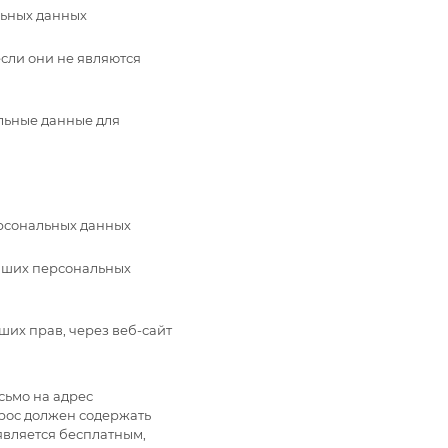
льных данных
сли они не являются
льные данные для
рсональных данных
аших персональных
ших прав, через веб-сайт
сьмо на адрес
прос должен содержать
является бесплатным,