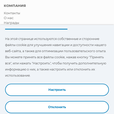
КОМПАНИЯ
Контакты
О нас
Награды
Сертификация
Корпоративная И Социальная Ответственность
Стать дистрибьютором
На этой странице используются собственные и сторонние
Новости
файлы cookie для улучшения навигации и доступности нашего
Видео
веб-сайта, а также для оптимизации пользовательского опыта.
FAQ - ЧАСТО ЗАДАВАЕМЫЕ ВОПРОСЫ
Вы можете принять все файлы cookie, нажав кнопку "Принять
Чтобы улучшить навигацию и доступ, а также
все", или нажать "Настроить", чтобы получить дополнительную
оптимизировать взаимодействие с пользователем, на этом
информацию о них, а также настроить или отклонить их
сайте используются наши собственные и сторонние файлы
"Cookies". Вы можете нажать на
"Настройки"
, чтобы получить
использование.
дополнительную информацию о них и настроить или
отказаться от их использования.
Настроить
Отклонить
Book a Demo