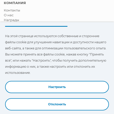
КОМПАНИЯ
Контакты
О нас
Награды
Сертификация
Корпоративная И Социальная Ответственность
Стать дистрибьютором
На этой странице используются собственные и сторонние
Новости
файлы cookie для улучшения навигации и доступности нашего
Видео
веб-сайта, а также для оптимизации пользовательского опыта.
FAQ - ЧАСТО ЗАДАВАЕМЫЕ ВОПРОСЫ
Вы можете принять все файлы cookie, нажав кнопку "Принять
Чтобы улучшить навигацию и доступ, а также
все", или нажать "Настроить", чтобы получить дополнительную
оптимизировать взаимодействие с пользователем, на этом
информацию о них, а также настроить или отклонить их
сайте используются наши собственные и сторонние файлы
"Cookies". Вы можете нажать на
"Настройки"
, чтобы получить
использование.
дополнительную информацию о них и настроить или
отказаться от их использования.
Настроить
Отклонить
Book a Demo