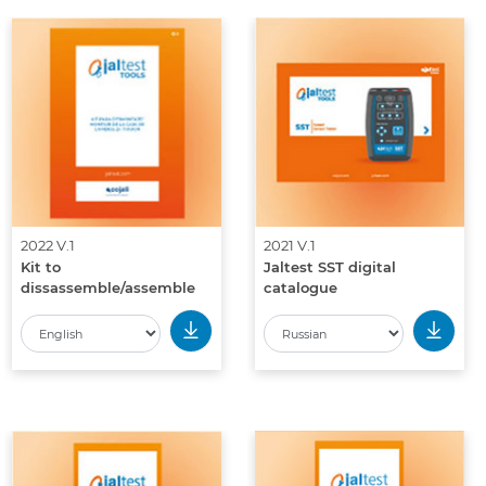
2022 V.1
2021 V.1
Kit to
Jaltest SST digital
dissassemble/assemble
catalogue
the ZF TraXon gearbox