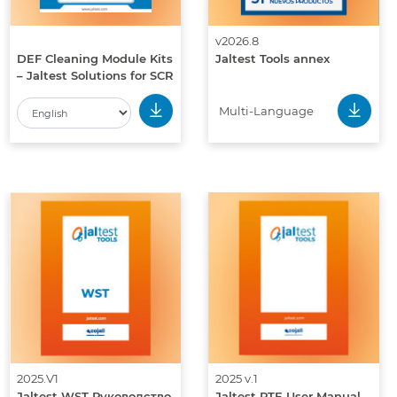
v2026.8
DEF Cleaning Module Kits
Jaltest Tools annex
– Jaltest Solutions for SCR
System Maintenance
Multi-Language
2025.V1
2025 v.1
Jaltest WST Руководство
Jaltest PTE User Manual