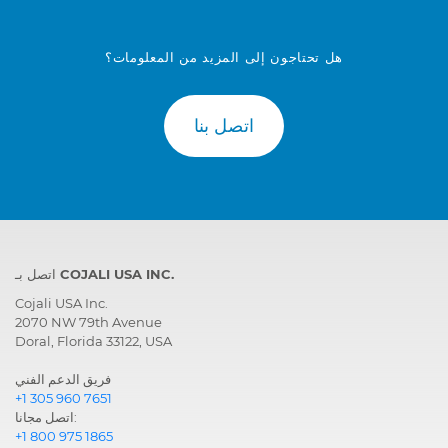
هل تحتاجون إلى المزيد من المعلومات؟
اتصل بنا
اتصل بـ COJALI USA INC.
Cojali USA Inc.
2070 NW 79th Avenue
Doral, Florida 33122, USA
فريق الدعم الفني
+1 305 960 7651
اتصل مجانا:
+1 800 975 1865