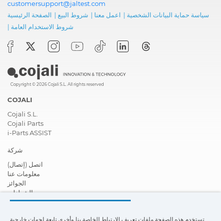
customersupport@jaltest.com
سياسة حماية البيانات الشخصية
|
اعمل معنا
|
شروط البيع
|
الصفحة الرئيسية
شروط الاستخدام العامة
|
Copyright © 2026 Cojali S.L. All rights reserved
COJALI
Cojali S.L.
Cojali Parts
i-Parts ASSIST
شركة
اتصل (إتصال)
معلومات عنا
الجوائز
الشهادات
المسؤولية الاجتماعية تجاه الشركات
أصبح موزعًا
تستخدم هذه الصفحة ملفات تعريف الارتباط الخاصة بنا وأخرى تابعة لجهات خارجية
أخبار