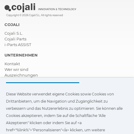
Copyright © 2026 Cojali S.L. All rights reserved
COJALI
Cojali S.L.
Cojali Parts
i-Parts ASSIST
UNTERNEHMEN
Kontakt
Wer wir sind
Auszeichnungen
Zertifizierungen
Soziale Unternehmensverantwortung
Vertragshändler werden
Diese Website verwendet eigene Cookies sowie Cookies von
News
Drittanbietern, um die Navigation und Zugänglichkeit zu
Videos
verbessern und das Nutzererlebnis zu optimieren. Sie können alle
FAQ - Häufig gestellte Fragen (FAQs)
Cookies akzeptieren, indem Sie auf die Schaltfläche "Alle
Diese Website verwendet eigene Cookies und Cookies von
Akzeptieren" klicken oder indem Sie auf <a
Drittanbietern, um die Navigation und Zugänglichkeit unserer
href="%link%">"Personalisieren"</a> klicken, um weitere
Website zu verbessern und das Nutzererlebnis zu optimieren.