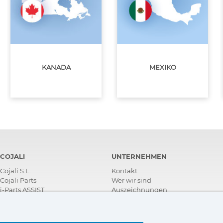
KANADA
MEXIKO
COJALI
UNTERNEHMEN
Cojali S.L.
Kontakt
Cojali Parts
Wer wir sind
i-Parts ASSIST
Auszeichnungen
Zertifizierungen
Soziale
Unternehmensverantwortung