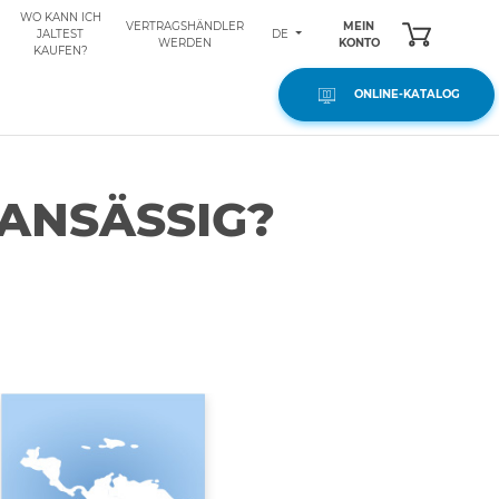
WO KANN ICH
VERTRAGSHÄNDLER
MEIN
DE
JALTEST
WERDEN
KONTO
KAUFEN?
ONLINE-KATALOG
 ANSÄSSIG?