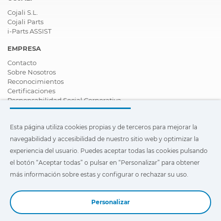
Cojali S.L.
Cojali Parts
i-Parts ASSIST
EMPRESA
Contacto
Sobre Nosotros
Reconocimientos
Certificaciones
Responsabilidad Social Corporativa
Ser distribuidor
Noticias
Esta página utiliza cookies propias y de terceros para mejorar la
Vídeos
FAQ - Preguntas Frecuentes
navegabilidad y accesibilidad de nuestro sitio web y optimizar la
experiencia del usuario. Puedes aceptar todas las cookies pulsando
Esta página utiliza cookies propias y de terceros para mejorar la
el botón “Aceptar todas” o pulsar en “Personalizar” para obtener
navegabilidad y accesibilidad de nuestro sitio web y optimizar
la experiencia del usuario. Puedes pulsar en
"Configuración"
más información sobre estas y configurar o rechazar su uso.
para obtener más información sobre éstas y configurar o
rechazar su uso.
Personalizar