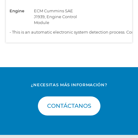
Engine
ECM Cummins SAE
J1939, Engine Control
Module
-
This is an automatic electronic system detection process. Comp
¿NECESITAS MÁS INFORMACIÓN?
CONTÁCTANOS