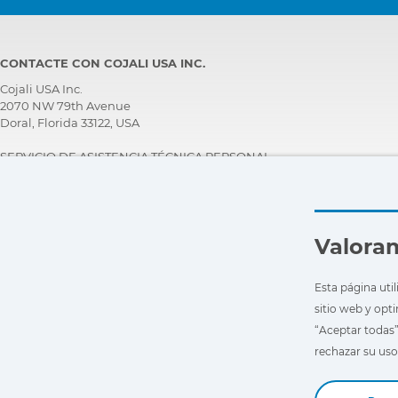
CONTACTE CON COJALI USA INC.
Cojali USA Inc.
2070 NW 79th Avenue
Doral, Florida 33122, USA
SERVICIO DE ASISTENCIA TÉCNICA PERSONAL
+1 305 960 7651
Llame gratis:
+1 800 975 1865
customersupport@jaltest.com
Valoram
Inicio
|
Condiciones de Venta
|
Trabaja con Nosotros
|
Política de protección de datos personales
Esta página util
|
Condiciones generales de uso
sitio web y opt
“Aceptar todas”
rechazar su uso