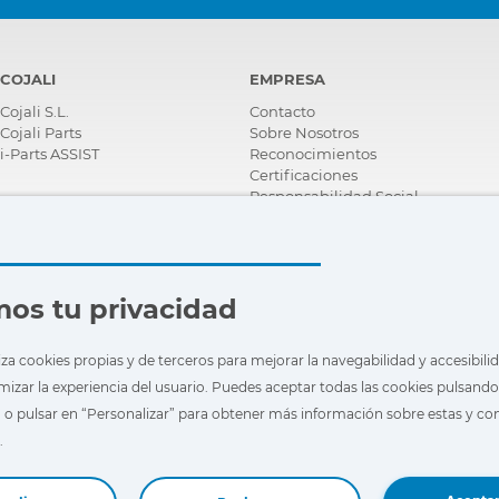
COJALI
EMPRESA
Cojali S.L.
Contacto
Cojali Parts
Sobre Nosotros
i-Parts ASSIST
Reconocimientos
Certificaciones
Responsabilidad Social
Corporativa
Ser distribuidor
Noticias
Vídeos
FAQ - Preguntas Frecuentes
os tu privacidad
iza cookies propias y de terceros para mejorar la navegabilidad y accesibili
imizar la experiencia del usuario. Puedes aceptar todas las cookies pulsando
 o pulsar en “Personalizar” para obtener más información sobre estas y con
.