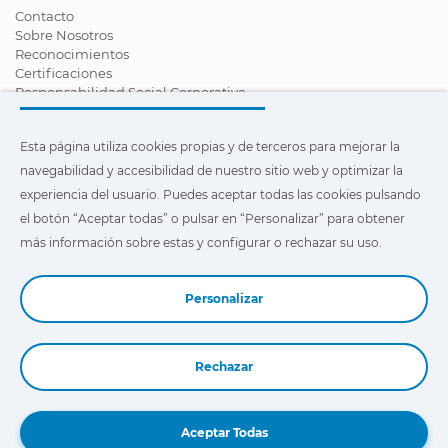
Contacto
Sobre Nosotros
Reconocimientos
Certificaciones
Responsabilidad Social Corporativa
Ser distribuidor
Noticias
Esta página utiliza cookies propias y de terceros para mejorar la
Vídeos
FAQ - Preguntas Frecuentes
navegabilidad y accesibilidad de nuestro sitio web y optimizar la
experiencia del usuario. Puedes aceptar todas las cookies pulsando
Esta página utiliza cookies propias y de terceros para mejorar la
el botón “Aceptar todas” o pulsar en “Personalizar” para obtener
navegabilidad y accesibilidad de nuestro sitio web y optimizar
la experiencia del usuario. Puedes pulsar en
"Configuración"
más información sobre estas y configurar o rechazar su uso.
para obtener más información sobre éstas y configurar o
rechazar su uso.
Personalizar
Rechazar
Reservar una demo
Aceptar Todas