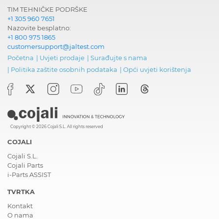
TIM TEHNIČKE PODRŠKE
+1 305 960 7651
Nazovite besplatno:
+1 800 975 1865
customersupport@jaltest.com
Početna
|
Uvjeti prodaje
|
Surađujte s nama
|
Politika zaštite osobnih podataka
|
Opći uvjeti korištenja
Copyright © 2026 Cojali S.L. All rights reserved
COJALI
Cojali S.L.
Cojali Parts
i-Parts ASSIST
TVRTKA
Kontakt
O nama