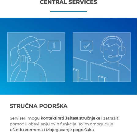
CENTRAL SERVICES
STRUČNA PODRŠKA
Serviseri mogu
kontaktirati Jaltest stručnjake
i zatražiti
pomoć u obavljanju ovih funkcija. To im omogućuje
uštedu vremena i izbjegavanje pogrešaka
.