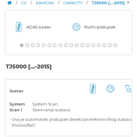
/
CV
/
KAMIONI
/
CAPACITY
/
TJ5000 [...-2015]
ADAS sustav
Ručni postupak
TJ5000 [...-2015]
Sustav
System
System Scan,
Scan I
Skeniranje sustava
-
Ovo je automatski postupak detekcije elektroničkog sustava. P
`Proizvođači'.