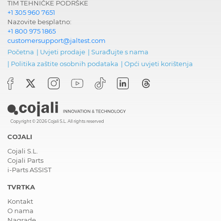
TIM TEHNIČKE PODRŠKE
+1 305 960 7651
Nazovite besplatno:
+1 800 975 1865
customersupport@jaltest.com
Početna
|
Uvjeti prodaje
|
Surađujte s nama
|
Politika zaštite osobnih podataka
|
Opći uvjeti korištenja
Copyright © 2026 Cojali S.L. All rights reserved
COJALI
Cojali S.L.
Cojali Parts
i-Parts ASSIST
TVRTKA
Kontakt
O nama
Nagrade