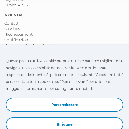
i-Parts ASSIST
AZIENDA
Contatti
Su di noi
Riconoscimenti
Certificazioni
Responsabilità Sociale D'impresa
Diventare rivenditore
Notizie
Questa pagina utilizza cookie propri e di terze parti per migliorare la
Video
FAQ - Domande Frequenti
navigabilità e accessibilità del nostro sito web e ottimizzare
l'esperienza dell'utente. Si può premere sul pulsante "Accettare tutti"
Questa pagina utilizza cookie propri e di terze parti per
per accettare tutti i cookie o su "Personalizzare" per ottenere
migliorare la navigabilità e accessibilità del nostro sito web e
ottimizzare l'esperienza dell'utente. Si può premere su
maggiori informazioni o per configurarli o rifiutarli.
"Configurazione"
per ottenere maggiori informazioni o per
configurarli o rifiutarli.
Personalizzare
Rifiutare