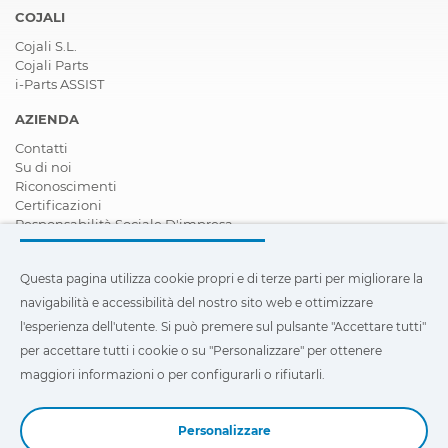
COJALI
Cojali S.L.
Cojali Parts
i-Parts ASSIST
AZIENDA
Contatti
Su di noi
Riconoscimenti
Certificazioni
Responsabilità Sociale D'impresa
Diventare rivenditore
Notizie
Questa pagina utilizza cookie propri e di terze parti per migliorare la
Video
FAQ - Domande Frequenti
navigabilità e accessibilità del nostro sito web e ottimizzare
l'esperienza dell'utente. Si può premere sul pulsante "Accettare tutti"
Questa pagina utilizza cookie propri e di terze parti per
per accettare tutti i cookie o su "Personalizzare" per ottenere
migliorare la navigabilità e accessibilità del nostro sito web e
ottimizzare l'esperienza dell'utente. Si può premere su
maggiori informazioni o per configurarli o rifiutarli.
"Configurazione"
per ottenere maggiori informazioni o per
configurarli o rifiutarli.
Personalizzare