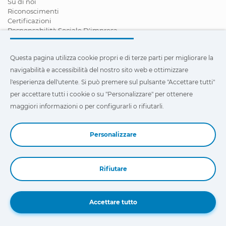
Su di noi
Riconoscimenti
Certificazioni
Responsabilità Sociale D'impresa
Diventare rivenditore
Notizie
Questa pagina utilizza cookie propri e di terze parti per migliorare la
Video
FAQ - Domande Frequenti
navigabilità e accessibilità del nostro sito web e ottimizzare
l'esperienza dell'utente. Si può premere sul pulsante "Accettare tutti"
Questa pagina utilizza cookie propri e di terze parti per
per accettare tutti i cookie o su "Personalizzare" per ottenere
migliorare la navigabilità e accessibilità del nostro sito web e
ottimizzare l'esperienza dell'utente. Si può premere su
maggiori informazioni o per configurarli o rifiutarli.
"Configurazione"
per ottenere maggiori informazioni o per
configurarli o rifiutarli.
Personalizzare
Rifiutare
Book a Demo
Accettare tutto