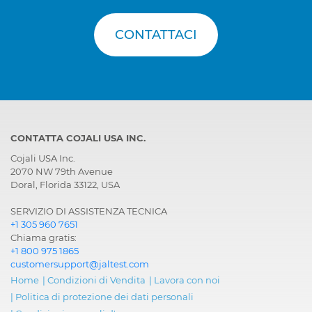
CONTATTACI
CONTATTA COJALI USA INC.
Cojali USA Inc.
2070 NW 79th Avenue
Doral, Florida 33122, USA
SERVIZIO DI ASSISTENZA TECNICA
+1 305 960 7651
Chiama gratis:
+1 800 975 1865
customersupport@jaltest.com
Home
|
Condizioni di Vendita
|
Lavora con noi
|
Politica di protezione dei dati personali