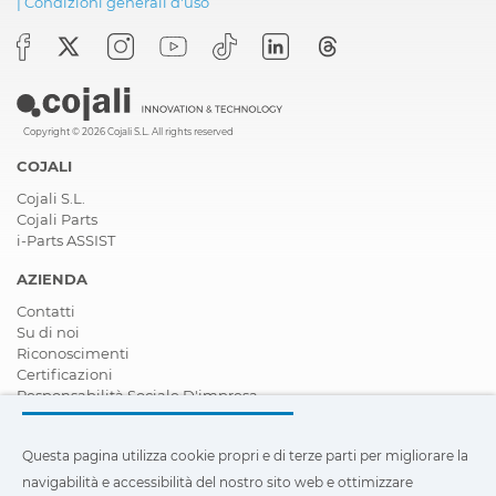
|
Condizioni generali d'uso
Copyright © 2026 Cojali S.L. All rights reserved
COJALI
Cojali S.L.
Cojali Parts
i-Parts ASSIST
AZIENDA
Contatti
Su di noi
Riconoscimenti
Certificazioni
Responsabilità Sociale D'impresa
Diventare rivenditore
Notizie
Questa pagina utilizza cookie propri e di terze parti per migliorare la
Video
FAQ - Domande Frequenti
navigabilità e accessibilità del nostro sito web e ottimizzare