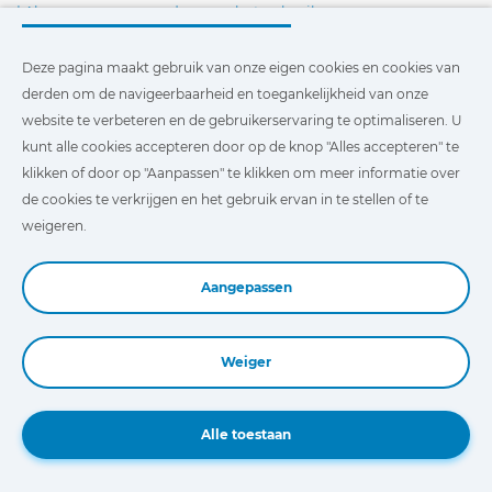
|
Algemene voorwaarden voor het gebruik
Deze pagina maakt gebruik van onze eigen cookies en cookies van
derden om de navigeerbaarheid en toegankelijkheid van onze
website te verbeteren en de gebruikerservaring te optimaliseren. U
Copyright © 2026 Cojali S.L. All rights reserved
kunt alle cookies accepteren door op de knop "Alles accepteren" te
klikken of door op "Aanpassen" te klikken om meer informatie over
COJALI
de cookies te verkrijgen en het gebruik ervan in te stellen of te
Cojali S.L.
weigeren.
Cojali Parts
i-Parts ASSIST
BEDRIJF
Aangepassen
Contact
Over ons
Onderscheidingen
Weiger
Certificeringen
Book a Demo
Maatschappelijk Verantwoord Ondernemen
Verdeler worden
Alle toestaan
Nieuws
Video´s
FAQ - V&A