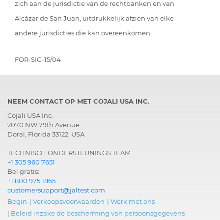
zich aan de jurisdictie van de rechtbanken en van
Alcázar de San Juan, uitdrukkelijk afzien van elke
andere jurisdicties die kan overeenkomen.
FOR-SIG-15/04
NEEM CONTACT OP MET COJALI USA INC.
Cojali USA Inc.
2070 NW 79th Avenue
Doral, Florida 33122, USA
TECHNISCH ONDERSTEUNINGS TEAM
+1 305 960 7651
Bel gratis:
+1 800 975 1865
customersupport@jaltest.com
Begin
|
Verkoopsvoorwaarden
|
Werk met ons
|
Beleid inzake de bescherming van persoonsgegevens