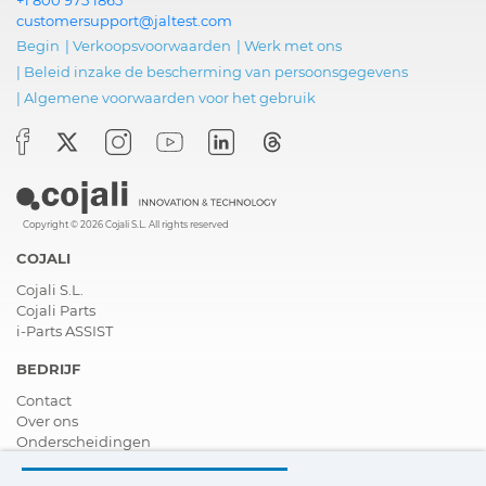
+1 800 975 1865
customersupport@jaltest.com
Begin
|
Verkoopsvoorwaarden
|
Werk met ons
|
Beleid inzake de bescherming van persoonsgegevens
|
Algemene voorwaarden voor het gebruik
Copyright © 2026 Cojali S.L. All rights reserved
COJALI
Cojali S.L.
Cojali Parts
i-Parts ASSIST
BEDRIJF
Contact
Over ons
Onderscheidingen
Certificeringen
Maatschappelijk Verantwoord Ondernemen