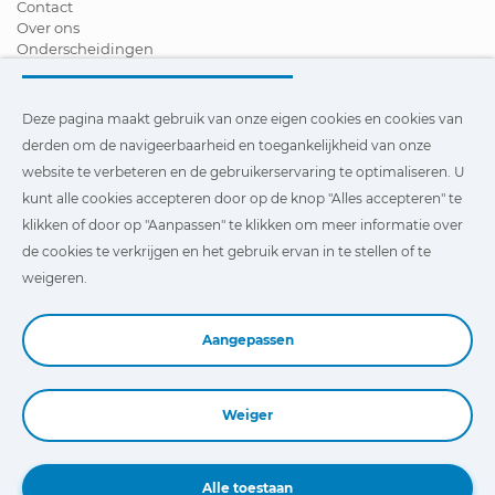
Contact
Over ons
Onderscheidingen
Certificeringen
Maatschappelijk Verantwoord Ondernemen
Verdeler worden
Deze pagina maakt gebruik van onze eigen cookies en cookies van
Nieuws
derden om de navigeerbaarheid en toegankelijkheid van onze
Video´s
website te verbeteren en de gebruikerservaring te optimaliseren. U
FAQ - V&A
kunt alle cookies accepteren door op de knop "Alles accepteren" te
Deze pagina maakt gebruik van onze eigen cookies en cookies
klikken of door op "Aanpassen" te klikken om meer informatie over
van derden om de navigeerbaarheid en toegankelijkheid van
de cookies te verkrijgen en het gebruik ervan in te stellen of te
onze website te verbeteren en de gebruikerservaring te
optimaliseren. U kunt te klikken op
"Instellingen"
te klikken
weigeren.
voor meer informatie over deze cookies en om het gebruik
ervan in te stellen of te weigeren.
Aangepassen
Weiger
Book a Demo
Alle toestaan