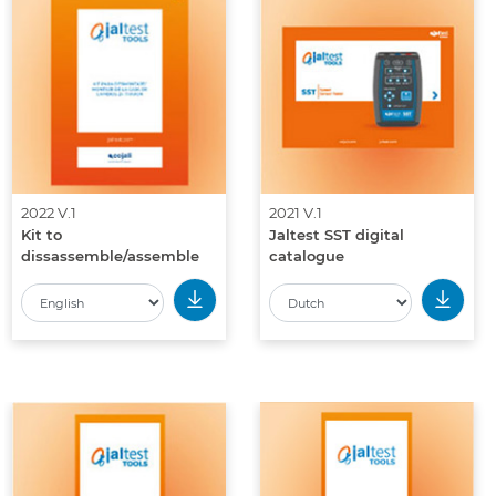
2022 V.1
2021 V.1
Kit to
Jaltest SST digital
dissassemble/assemble
catalogue
the ZF TraXon gearbox