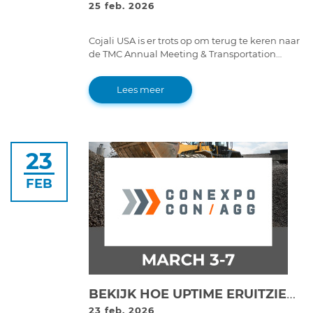
25 feb. 2026
Cojali USA is er trots op om terug te keren naar
de TMC Annual Meeting & Transportation
Technology Exhibition voor een zeer speciale
mijlpaal: de 70e verjaardag van de Technology
Lees meer
& Maintenance Council.
23
FEB
BEKIJK HOE UPTIME ERUITZIET: COJALI ONTHULT NIEUWE GENERATIE ONDERHOUDSTOOLS OP CONEXPO 2026
23 feb. 2026