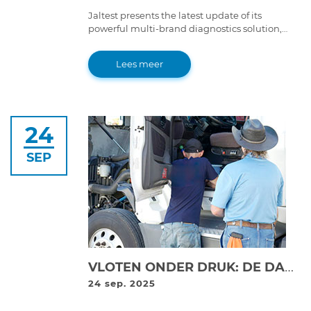
Jaltest presents the latest update of its
powerful multi-brand diagnostics solution,
Jaltest Diagnostics 25.3 version. With improved
features and advanced functions, this version
Lees meer
takes the multi-brand diagnostics experience
to a whole new level.
24
SEP
VLOTEN ONDER DRUK: DE DAGELIJKSE REALITEIT VAN STILSTANDTIJD
24 sep. 2025