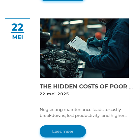
optimize equipment performance.
22
MEI
THE HIDDEN COSTS OF POOR EQUIPMENT MAINTENANCE: WHY SKIPPING SERVICE IS EXPENSIVE
22 mei 2025
Neglecting maintenance leads to costly
breakdowns, lost productivity, and higher
repair expenses. Learn why proper equipment
maintenance is essential for long-term
Lees meer
savings.