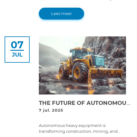
help bridge the skilled labor gap in the heavy-
duty repair industry, ensuring a strong
Lees meer
workforce for the future.
07
JUL
THE FUTURE OF AUTONOMOUS HEAVY EQUIPMENT: WHAT IT MEANS FOR FLEET MAINTENANCE
7 jul. 2025
Autonomous heavy equipment is
transforming construction, mining, and