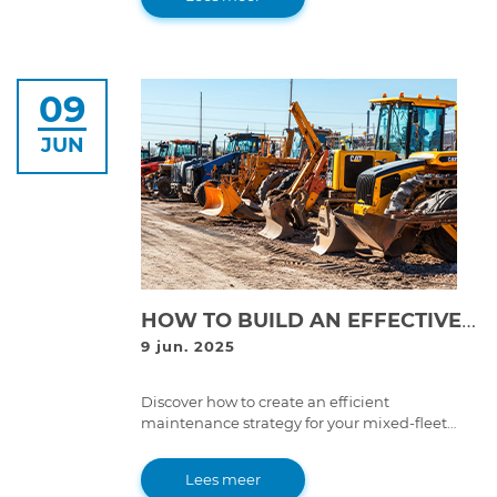
breakdowns.
09
JUN
HOW TO BUILD AN EFFECTIVE MAINTENANCE STRATEGY FOR MIXED-FLEET OPERATIONS
9 jun. 2025
Discover how to create an efficient
maintenance strategy for your mixed-fleet
operations, using preventive measures, all-
makes diagnostic tools, and skilled
Lees meer
technicians to minimize downtime and