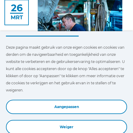
26
MRT
Deze pagina maakt gebruik van onze eigen cookies en cookies van
derden om de navigeerbaarheid en toegankelijkheid van onze
website te verbeteren en de gebruikerservaring te optimaliseren. U
JALTEST ROI
kunt alle cookies accepteren door op de knop "Alles accepteren" te
26 mrt. 2025
klikken of door op "Aanpassen" te klikken om meer informatie over
de cookies te verkrijgen en het gebruik ervan in te stellen of te
In today’s competitive landscape, fleet
weigeren.
managers and repair shop technicians are
always looking for ways to improve efficiency
and reduce operational costs.
Lees meer
Aangepassen
Weiger
Book a Demo