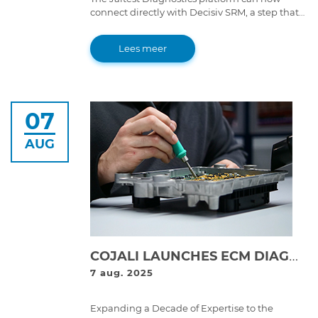
connect directly with Decisiv SRM, a step that
brings great improvements to service event
workflows.
Lees meer
07
AUG
COJALI LAUNCHES ECM DIAGNOSTICS AND REPAIR LAB IN THE USA | COJALI REMAN
7 aug. 2025
Expanding a Decade of Expertise to the