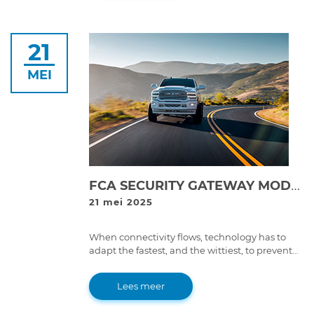
21
MEI
FCA SECURITY GATEWAY MODULES AUTHORIZATION WITH JALTEST
21 mei 2025
When connectivity flows, technology has to
adapt the fastest, and the wittiest, to prevent
any security breach or unwanted data
manipulation.
Lees meer