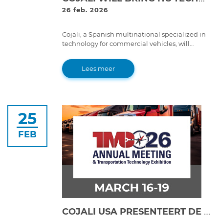
26 feb. 2026
Cojali, a Spanish multinational specialized in
technology for commercial vehicles, will
participate together with its subsidiary Cojali
USA at Expo Foro Movilidad 2026, one of the
Lees meer
main meetings of the passenger transport
sector in Mexico
25
FEB
COJALI USA PRESENTEERT DE TOEKOMST VAN WAGENPARKONDERHOUD BIJ TMC 2026