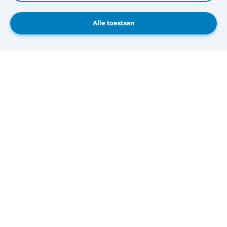
18
MRT
Alle toestaan
JALTEST PRAKTIJKSTUDIE | INJECTOR RESET IN EEN NEW HOLLAND TIER 5 STAGE V
18 mrt. 2025
Stel je voor dat je net een injector hebt
vervangen op je New Holland tractor. Alles lijkt
in orde... maar wat als de motor niet naar
behoren presteert?
Lees meer