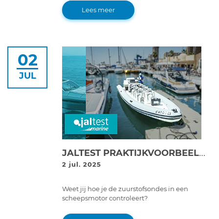
partnership with Cojali, the company behind
Lees meer
Jaltest.
02
JUL
JALTEST PRAKTIJKVOORBEELD | CONTROLE LAMBDASENSOR OP VOLVO PENTA V6-280 MOTOR
2 jul. 2025
Weet jij hoe je de zuurstofsondes in een
scheepsmotor controleert?