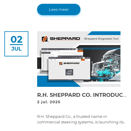
logistics. Learn how this shift impacts fleet
maintenance, efficiency, and long-term costs.
Lees meer
02
JUL
R.H. SHEPPARD CO. INTRODUCES THE FIRST-EVER DIAGNOSTICS TOOL BUILT FOR THEIR OWN SYSTEMS: SHEPPARD DIAGNOSTIC TOOL (SDT)
2 jul. 2025
R.H. Sheppard Co., a trusted name in
commercial steering systems, is launching its
first diagnostic software; developed in