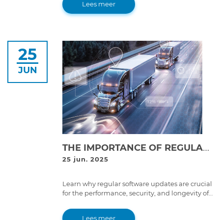
Lees meer
25
JUN
THE IMPORTANCE OF REGULAR SOFTWARE UPDATES FOR TRUCKS & HEAVY-DUTY MACHINERY: WHY IT MATTERS
25 jun. 2025
Learn why regular software updates are crucial
for the performance, security, and longevity of
heavy-duty machinery. Discover how they can
improve efficiency and prevent costly
Lees meer