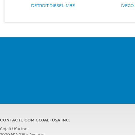
DETROIT DIESEL-MBE
IVECO
CONTACTE COM COJALI USA INC.
Cojali USA Inc.
2070 NW 79th Avenue