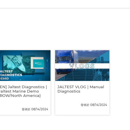
JALTES
Tabs
[EN] Jaltest Diagnostics |
JALTEST VLOG | Manual
Jaltest Marine Demo
Diagnostics
(ROW/North America)
發佈於 08/14/2024
發佈於 08/14/2024