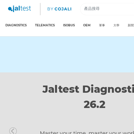
DIAGNOSTICS
TELEMATICS
ISOBUS
OEM
軍事
大學
新聞
Discover Jaltes
Telematics
Built to solve, not just monitor. Ac