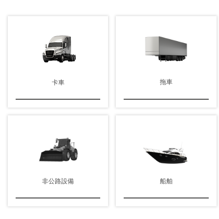
拖車
卡車
非公路設備
船舶