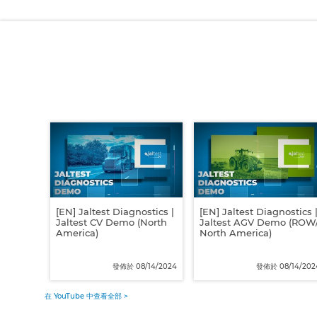
[EN] Jaltest Diagnostics |
[EN] Jaltest Diagnostics 
Jaltest CV Demo (North
Jaltest AGV Demo (ROW
America)
North America)
發佈於 08/14/2024
發佈於 08/14/202
在 YouTube 中查看全部 >