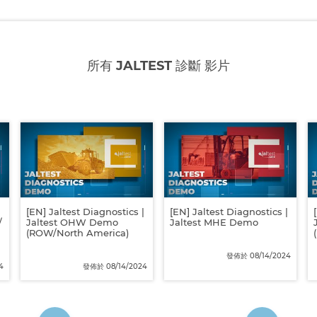
所有 JALTEST 診斷 影片
|
[EN] Jaltest Diagnostics |
[EN] Jaltest Diagnostics |
/
Jaltest OHW Demo
Jaltest MHE Demo
(ROW/North America)
發佈於 08/14/2024
4
發佈於 08/14/2024