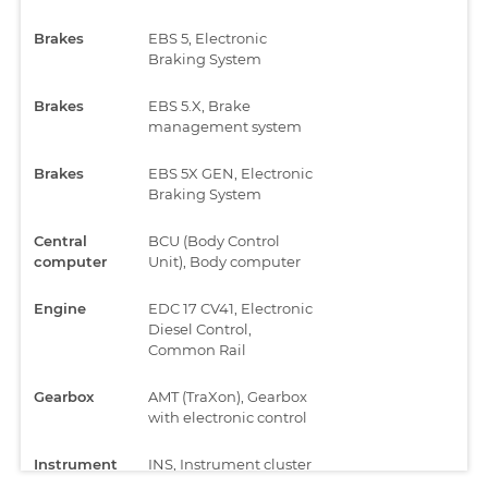
Brakes
EBS 5, Electronic
Braking System
Brakes
EBS 5.X, Brake
management system
Brakes
EBS 5X GEN, Electronic
Braking System
Central
BCU (Body Control
computer
Unit), Body computer
Engine
EDC 17 CV41, Electronic
Diesel Control,
Common Rail
Gearbox
AMT (TraXon), Gearbox
with electronic control
Instrument
INS, Instrument cluster
cluster