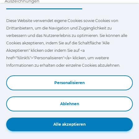
Auszeichnungen
Zertifizierungen
Soziale Unternehmensverantwortung
Vertragshändler werden
Diese Website verwendet eigene Cookies sowie Cookies von
News
Drittanbietern, um die Navigation und Zugänglichkeit zu
Videos
verbessern und das Nutzererlebnis zu optimieren. Sie können alle
FAQ - Häufig gestellte Fragen (FAQs)
Cookies akzeptieren, indem Sie auf die Schaltfläche "Alle
Diese Website verwendet eigene Cookies und Cookies von
Akzeptieren" klicken oder indem Sie auf <a
Drittanbietern, um die Navigation und Zugänglichkeit unserer
href="%link%">"Personalisieren"</a> klicken, um weitere
Website zu verbessern und das Nutzererlebnis zu optimieren.
Sie können auf
"Einstellungen"
klicken, um weitere
Informationen zu erhalten oder einzelne Cookies abzulehnen.
Informationen über die Cookies zu erhalten und ihre
Verwendung anzupassen oder abzulehnen.
Personalisieren
Ablehnen
Book a Demo
Alle akzeptieren