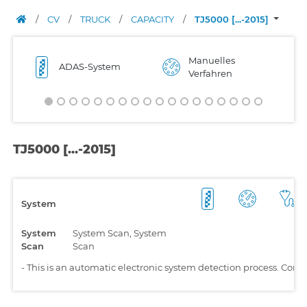
/
CV
/
TRUCK
/
CAPACITY
/
TJ5000 [...-2015]
Manuelles
ADAS-System
Verfahren
TJ5000 [...-2015]
System
System
System Scan, System
Scan
Scan
-
This is an automatic electronic system detection process. Comp