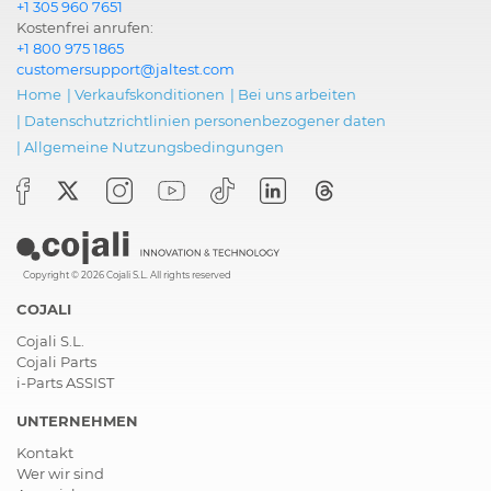
+1 305 960 7651
Kostenfrei anrufen:
+1 800 975 1865
customersupport@jaltest.com
Home
|
Verkaufskonditionen
|
Bei uns arbeiten
|
Datenschutzrichtlinien personenbezogener daten
|
Allgemeine Nutzungsbedingungen
Copyright © 2026 Cojali S.L. All rights reserved
COJALI
Cojali S.L.
Cojali Parts
i-Parts ASSIST
UNTERNEHMEN
Kontakt
Wer wir sind