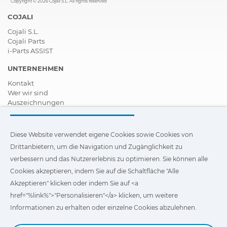
Copyright © 2026 Cojali S.L. All rights reserved
COJALI
Cojali S.L.
Cojali Parts
i-Parts ASSIST
UNTERNEHMEN
Kontakt
Wer wir sind
Auszeichnungen
Zertifizierungen
Soziale Unternehmensverantwortung
Vertragshändler werden
Diese Website verwendet eigene Cookies sowie Cookies von
News
Drittanbietern, um die Navigation und Zugänglichkeit zu
Videos
verbessern und das Nutzererlebnis zu optimieren. Sie können alle
FAQ - Häufig gestellte Fragen (FAQs)
Cookies akzeptieren, indem Sie auf die Schaltfläche "Alle
Diese Website verwendet eigene Cookies und Cookies von
Akzeptieren" klicken oder indem Sie auf <a
Drittanbietern, um die Navigation und Zugänglichkeit unserer
href="%link%">"Personalisieren"</a> klicken, um weitere
Website zu verbessern und das Nutzererlebnis zu optimieren.
Sie können auf
"Einstellungen"
klicken, um weitere
Informationen zu erhalten oder einzelne Cookies abzulehnen.
Informationen über die Cookies zu erhalten und ihre
Verwendung anzupassen oder abzulehnen.