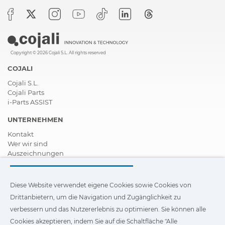
Copyright © 2026 Cojali S.L. All rights reserved
COJALI
Cojali S.L.
Cojali Parts
i-Parts ASSIST
UNTERNEHMEN
Kontakt
Wer wir sind
Auszeichnungen
Zertifizierungen
Soziale Unternehmensverantwortung
Vertragshändler werden
Diese Website verwendet eigene Cookies sowie Cookies von
News
Drittanbietern, um die Navigation und Zugänglichkeit zu
Videos
verbessern und das Nutzererlebnis zu optimieren. Sie können alle
FAQ - Häufig gestellte Fragen (FAQs)
Cookies akzeptieren, indem Sie auf die Schaltfläche "Alle