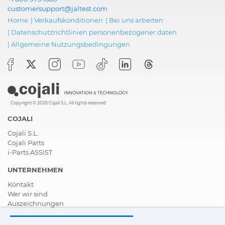
customersupport@jaltest.com
Home
|
Verkaufskonditionen
|
Bei uns arbeiten
|
Datenschutzrichtlinien personenbezogener daten
|
Allgemeine Nutzungsbedingungen
Copyright © 2026 Cojali S.L. All rights reserved
COJALI
Cojali S.L.
Cojali Parts
i-Parts ASSIST
UNTERNEHMEN
Kontakt
Wer wir sind
Auszeichnungen
Zertifizierungen
Soziale Unternehmensverantwortung