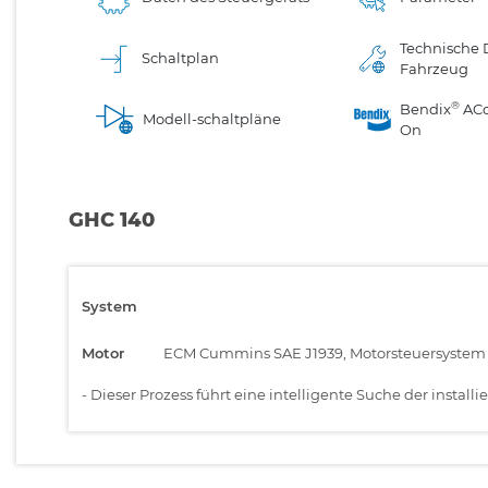
Technische 
Schaltplan
Fahrzeug
®
Bendix
AC
Modell-schaltpläne
On
GHC 140
System
Motor
ECM Cummins SAE J1939, Motorsteuersystem
-
Dieser Prozess führt eine intelligente Suche der inst