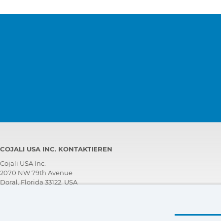
COJALI USA INC. KONTAKTIEREN
Cojali USA Inc.
2070 NW 79th Avenue
Doral, Florida 33122, USA
PERSÖNLICHER TECHNISCHER KUNDENDIENST
+1 305 960 7651
Kostenfrei anrufen: