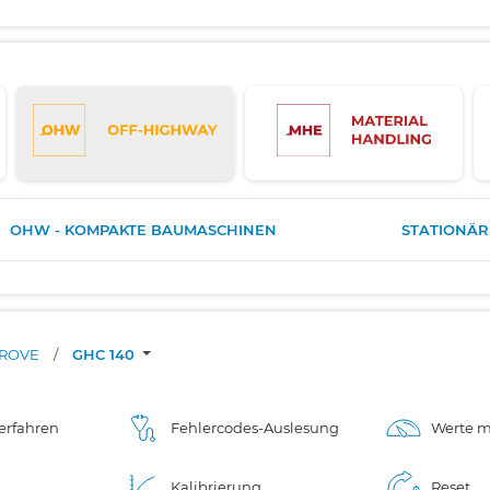
OHW - KOMPAKTE BAUMASCHINEN
STATIONÄ
ROVE
/
GHC 140
erfahren
Fehlercodes-Auslesung
Werte m
Kalibrierung
Reset