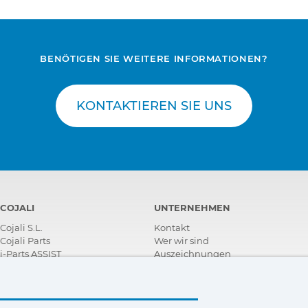
BENÖTIGEN SIE WEITERE INFORMATIONEN?
KONTAKTIEREN SIE UNS
COJALI
UNTERNEHMEN
Cojali S.L.
Kontakt
Cojali Parts
Wer wir sind
i-Parts ASSIST
Auszeichnungen
Zertifizierungen
Soziale
Unternehmensverantwortung
Vertragshändler werden