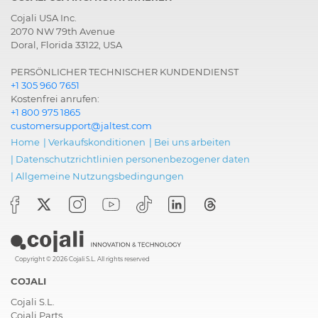
Cojali USA Inc.
2070 NW 79th Avenue
Doral, Florida 33122, USA
PERSÖNLICHER TECHNISCHER KUNDENDIENST
+1 305 960 7651
Kostenfrei anrufen:
+1 800 975 1865
customersupport@jaltest.com
Home
|
Verkaufskonditionen
|
Bei uns arbeiten
|
Datenschutzrichtlinien personenbezogener daten
|
Allgemeine Nutzungsbedingungen
Copyright © 2026 Cojali S.L. All rights reserved
COJALI
Cojali S.L.
Cojali Parts