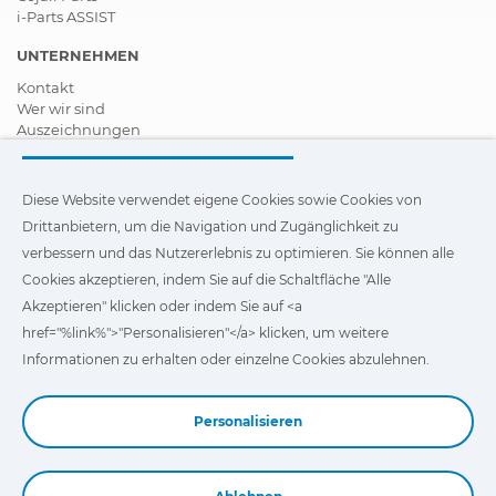
i-Parts ASSIST
UNTERNEHMEN
Kontakt
Wer wir sind
Auszeichnungen
Zertifizierungen
Soziale Unternehmensverantwortung
Vertragshändler werden
Diese Website verwendet eigene Cookies sowie Cookies von
News
Drittanbietern, um die Navigation und Zugänglichkeit zu
Videos
verbessern und das Nutzererlebnis zu optimieren. Sie können alle
FAQ - Häufig gestellte Fragen (FAQs)
Cookies akzeptieren, indem Sie auf die Schaltfläche "Alle
Diese Website verwendet eigene Cookies und Cookies von
Akzeptieren" klicken oder indem Sie auf <a
Drittanbietern, um die Navigation und Zugänglichkeit unserer
href="%link%">"Personalisieren"</a> klicken, um weitere
Website zu verbessern und das Nutzererlebnis zu optimieren.
Sie können auf
"Einstellungen"
klicken, um weitere
Informationen zu erhalten oder einzelne Cookies abzulehnen.
Informationen über die Cookies zu erhalten und ihre
Verwendung anzupassen oder abzulehnen.
Personalisieren