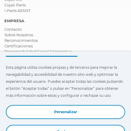
Cojali Parts
i-Parts ASSIST
EMPRESA
Contacto
Sobre Nosotros
Reconocimientos
Certificaciones
Responsabilidad Social Corporativa
Ser distribuidor
Noticias
Esta página utiliza cookies propias y de terceros para mejorar la
Vídeos
FAQ - Preguntas Frecuentes
navegabilidad y accesibilidad de nuestro sitio web y optimizar la
experiencia del usuario. Puedes aceptar todas las cookies pulsando
Esta página utiliza cookies propias y de terceros para mejorar la
el botón “Aceptar todas” o pulsar en “Personalizar” para obtener
navegabilidad y accesibilidad de nuestro sitio web y optimizar
la experiencia del usuario. Puedes pulsar en
"Configuración"
más información sobre estas y configurar o rechazar su uso.
para obtener más información sobre éstas y configurar o
rechazar su uso.
Personalizar