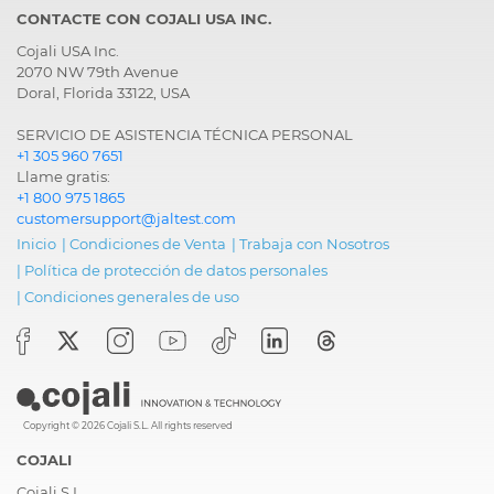
CONTACTE CON COJALI USA INC.
Cojali USA Inc.
2070 NW 79th Avenue
Doral, Florida 33122, USA
SERVICIO DE ASISTENCIA TÉCNICA PERSONAL
+1 305 960 7651
Llame gratis:
+1 800 975 1865
customersupport@jaltest.com
Inicio
|
Condiciones de Venta
|
Trabaja con Nosotros
|
Política de protección de datos personales
|
Condiciones generales de uso
Copyright © 2026 Cojali S.L. All rights reserved
COJALI
Cojali S.L.