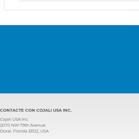
CONTACTE CON COJALI USA INC.
Cojali USA Inc.
2070 NW 79th Avenue
Doral, Florida 33122, USA