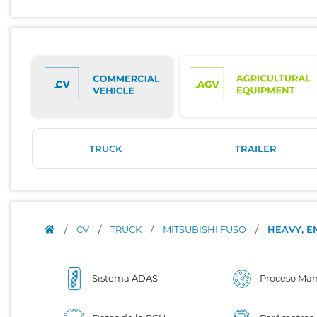
TRUCK
TRAILER
/
CV
/
TRUCK
/
MITSUBISHI FUSO
/
HEAVY, E
Sistema ADAS
Proceso Ma