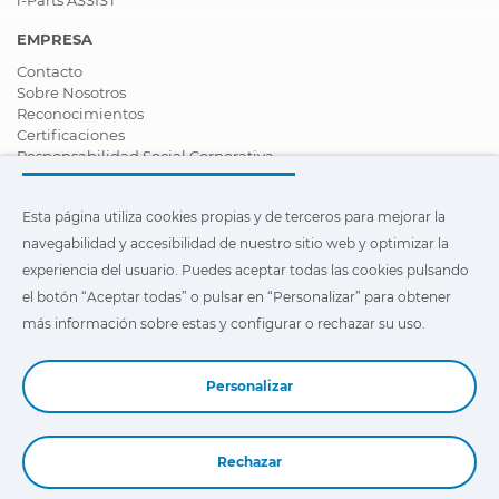
EMPRESA
Contacto
Sobre Nosotros
Reconocimientos
Certificaciones
Responsabilidad Social Corporativa
Ser distribuidor
Noticias
Esta página utiliza cookies propias y de terceros para mejorar la
Vídeos
FAQ - Preguntas Frecuentes
navegabilidad y accesibilidad de nuestro sitio web y optimizar la
experiencia del usuario. Puedes aceptar todas las cookies pulsando
Esta página utiliza cookies propias y de terceros para mejorar la
el botón “Aceptar todas” o pulsar en “Personalizar” para obtener
navegabilidad y accesibilidad de nuestro sitio web y optimizar
la experiencia del usuario. Puedes pulsar en
"Configuración"
más información sobre estas y configurar o rechazar su uso.
para obtener más información sobre éstas y configurar o
rechazar su uso.
Personalizar
Rechazar
Reservar una demo