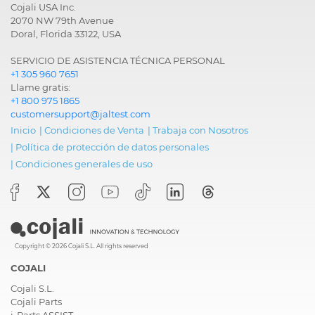
Cojali USA Inc.
2070 NW 79th Avenue
Doral, Florida 33122, USA
SERVICIO DE ASISTENCIA TÉCNICA PERSONAL
+1 305 960 7651
Llame gratis:
+1 800 975 1865
customersupport@jaltest.com
Inicio
|
Condiciones de Venta
|
Trabaja con Nosotros
|
Política de protección de datos personales
|
Condiciones generales de uso
Copyright © 2026 Cojali S.L. All rights reserved
COJALI
Cojali S.L.
Cojali Parts
i-Parts ASSIST