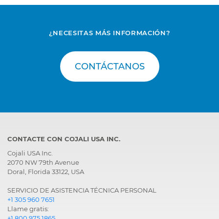
¿NECESITAS MÁS INFORMACIÓN?
CONTÁCTANOS
CONTACTE CON COJALI USA INC.
Cojali USA Inc.
2070 NW 79th Avenue
Doral, Florida 33122, USA
SERVICIO DE ASISTENCIA TÉCNICA PERSONAL
+1 305 960 7651
Llame gratis:
+1 800 975 1865