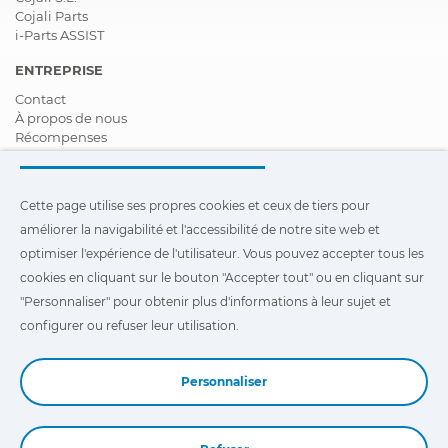
Cojali Parts
i-Parts ASSIST
ENTREPRISE
Contact
À propos de nous
Récompenses
Certifications
Responsabilité Sociale D'entreprise
Devenir distributeur
Cette page utilise ses propres cookies et ceux de tiers pour
Nouveautés
améliorer la navigabilité et l'accessibilité de notre site web et
Vidéos
FAQ - Foire Aux Questions
optimiser l'expérience de l'utilisateur. Vous pouvez accepter tous les
cookies en cliquant sur le bouton "Accepter tout" ou en cliquant sur
Cette page utilise ses propres cookies et ceux de tiers pour
"Personnaliser" pour obtenir plus d'informations à leur sujet et
améliorer la navigabilité et l'accessibilité de notre site Web et
optimiser l'expérience de l'utilisateur. Vous pouvez cliquer sur
configurer ou refuser leur utilisation.
"Configuration"
pour obtenir plus d'informations à leur sujet et
configurer ou refuser leur utilisation.
Personnaliser