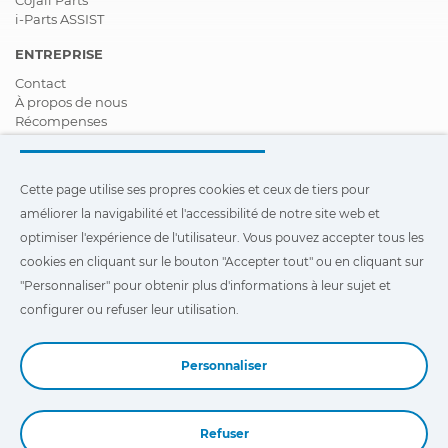
i-Parts ASSIST
ENTREPRISE
Contact
À propos de nous
Récompenses
Certifications
Responsabilité Sociale D'entreprise
Devenir distributeur
Cette page utilise ses propres cookies et ceux de tiers pour
Nouveautés
améliorer la navigabilité et l'accessibilité de notre site web et
Vidéos
FAQ - Foire Aux Questions
optimiser l'expérience de l'utilisateur. Vous pouvez accepter tous les
cookies en cliquant sur le bouton "Accepter tout" ou en cliquant sur
Cette page utilise ses propres cookies et ceux de tiers pour
"Personnaliser" pour obtenir plus d'informations à leur sujet et
améliorer la navigabilité et l'accessibilité de notre site Web et
optimiser l'expérience de l'utilisateur. Vous pouvez cliquer sur
configurer ou refuser leur utilisation.
"Configuration"
pour obtenir plus d'informations à leur sujet et
configurer ou refuser leur utilisation.
Personnaliser
Refuser