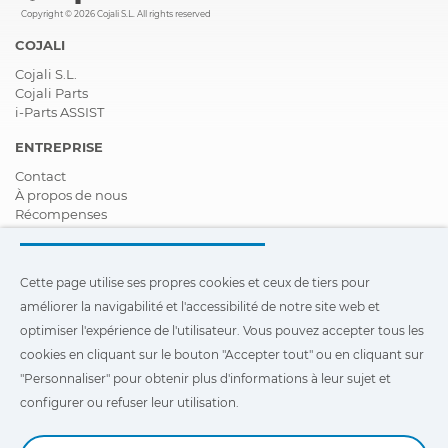
Copyright © 2026 Cojali S.L. All rights reserved
COJALI
Cojali S.L.
Cojali Parts
i-Parts ASSIST
ENTREPRISE
Contact
À propos de nous
Récompenses
Certifications
Responsabilité Sociale D'entreprise
Devenir distributeur
Cette page utilise ses propres cookies et ceux de tiers pour
Nouveautés
améliorer la navigabilité et l'accessibilité de notre site web et
Vidéos
FAQ - Foire Aux Questions
optimiser l'expérience de l'utilisateur. Vous pouvez accepter tous les
cookies en cliquant sur le bouton "Accepter tout" ou en cliquant sur
Cette page utilise ses propres cookies et ceux de tiers pour
"Personnaliser" pour obtenir plus d'informations à leur sujet et
améliorer la navigabilité et l'accessibilité de notre site Web et
optimiser l'expérience de l'utilisateur. Vous pouvez cliquer sur
configurer ou refuser leur utilisation.
"Configuration"
pour obtenir plus d'informations à leur sujet et
configurer ou refuser leur utilisation.