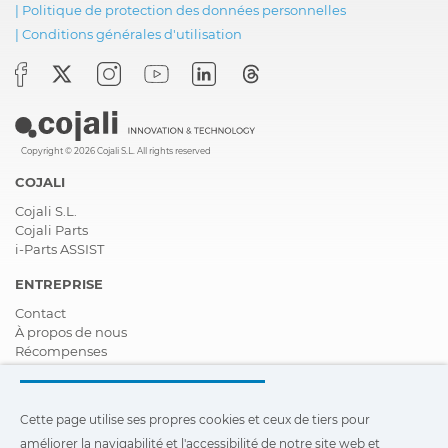
|
Politique de protection des données personnelles
|
Conditions générales d'utilisation
Copyright © 2026 Cojali S.L. All rights reserved
COJALI
Cojali S.L.
Cojali Parts
i-Parts ASSIST
ENTREPRISE
Contact
À propos de nous
Récompenses
Certifications
Responsabilité Sociale D'entreprise
Devenir distributeur
Cette page utilise ses propres cookies et ceux de tiers pour
Nouveautés
améliorer la navigabilité et l'accessibilité de notre site web et
Vidéos