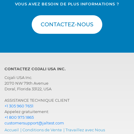
VOUS AVEZ BESOIN DE PLUS INFORMATIONS ?
CONTACTEZ-NOUS
CONTACTEZ COJALI USA INC.
Cojali USA Inc.
2070 NW 79th Avenue
Doral, Florida 33122, USA
ASSISTANCE TECHNIQUE CLIENT
+1 305 960 7651
Appelez gratuitement:
+1 800 975 1865
customersupport@jaltest.com
Accueil
|
Conditions de Vente
|
Travaillez avec Nous