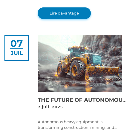
help bridge the skilled labor gap in the heavy-
duty repair industry, ensuring a strong
Lire davantage
workforce for the future.
07
JUIL
THE FUTURE OF AUTONOMOUS HEAVY EQUIPMENT: WHAT IT MEANS FOR FLEET MAINTENANCE
7 juil. 2025
Autonomous heavy equipment is
transforming construction, mining, and