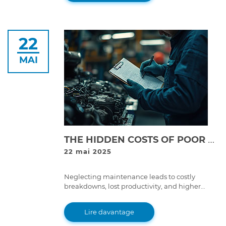
optimize equipment performance.
22
MAI
THE HIDDEN COSTS OF POOR EQUIPMENT MAINTENANCE: WHY SKIPPING SERVICE IS EXPENSIVE
22 mai 2025
Neglecting maintenance leads to costly
breakdowns, lost productivity, and higher
repair expenses. Learn why proper equipment
maintenance is essential for long-term
Lire davantage
savings.