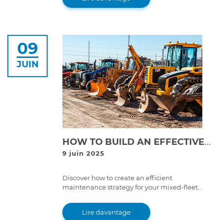
breakdowns.
09
JUIN
HOW TO BUILD AN EFFECTIVE MAINTENANCE STRATEGY FOR MIXED-FLEET OPERATIONS
9 juin 2025
Discover how to create an efficient
maintenance strategy for your mixed-fleet
operations, using preventive measures, all-
makes diagnostic tools, and skilled
Lire davantage
technicians to minimize downtime and