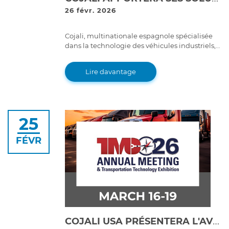
26 févr. 2026
Cojali, multinationale espagnole spécialisée
dans la technologie des véhicules industriels,
participera avec sa filiale Cojali USA à l'Expo
Foro Movilidad 2026, l'un des principaux
Lire davantage
rendez-vous du secteur du transport de
passagers au Mexique
25
FÉVR
COJALI USA PRÉSENTERA L'AVENIR DE LA MAINTENANCE DES FLOTTES À TMC 2026