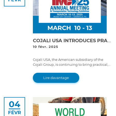
COJALI USA INTRODUCES PRACTICAL INNOVATION IN HEAVY-DUTY MAINTENANCE WITH AUGMENTED REALITY AT TMC 2025
10 févr. 2025
Cojali USA, the American subsidiary of the
Cojali Group, is continuing to bring practical,
cutting-edge solutions to the heavy-duty
industry.
Lire davantage
04
FÉVR