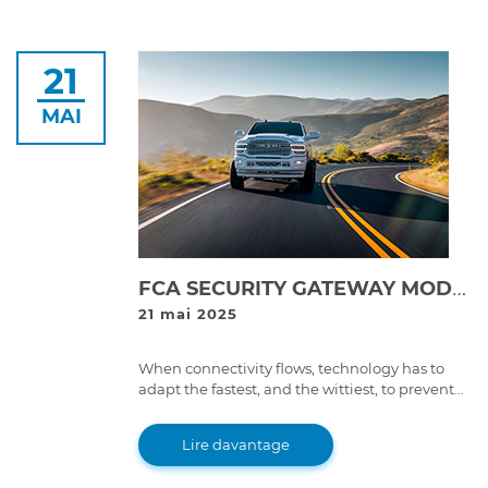
21
MAI
FCA SECURITY GATEWAY MODULES AUTHORIZATION WITH JALTEST
21 mai 2025
When connectivity flows, technology has to
adapt the fastest, and the wittiest, to prevent
any security breach or unwanted data
manipulation.
Lire davantage