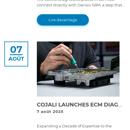
connect directly with Decisiv SRM, a step that
brings great improvements to service event
workflows.
Lire davantage
07
AOÛT
COJALI LAUNCHES ECM DIAGNOSTICS AND REPAIR LAB IN THE USA | COJALI REMAN
7 août 2025
Expanding a Decade of Expertise to the