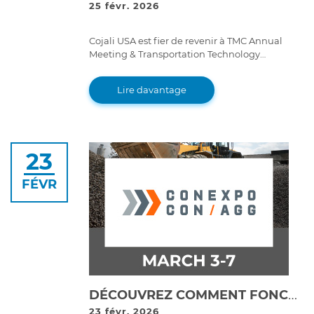
25 févr. 2026
Cojali USA est fier de revenir à TMC Annual
Meeting & Transportation Technology
Exhibition pour un événement très spécial : le
70ème anniversaire du Technology &
Lire davantage
Maintenance Council.
23
FÉVR
DÉCOUVREZ COMMENT FONCTIONNE LE TEMPS D'ACTIVITÉ : COJALI PRÉSENTERA SES OUTILS DE MAINTENANCE DE DERNIÈRE GÉNÉRATION À CONEXPO 2026
23 févr. 2026