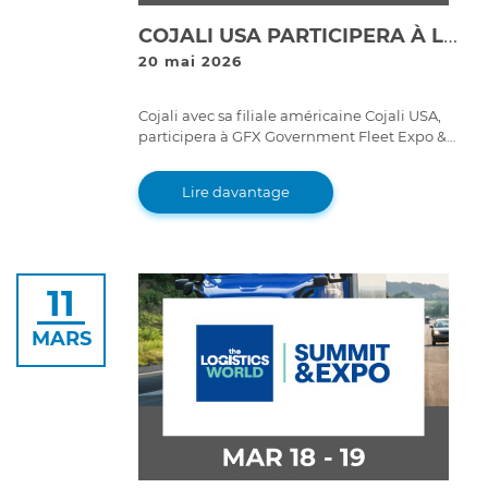
COJALI USA PARTICIPERA À LA GFX GOVERNMENT FLEET EXPO & CONFERENCE 2026 AVEC SES SOLUTIONS JALTEST DIAGNOSTICS ET JALTEST TELEMATICS
20 mai 2026
Cojali avec sa filiale américaine Cojali USA,
participera à GFX Government Fleet Expo &
Conference 2026, l'évènement de référence
pour les flottes gouvernementales aux États-
Lire davantage
Unis, qui se tiendra du 9 au 12 juin 2026 au
Long Beach Convention Center (Californie).
11
MARS