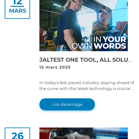
12
MARS
JALTEST ONE TOOL, ALL SOLUTIONS
12 mars 2025
In today’s fast-paced industry, staying ahead of
the curve with the latest technology is crucial.
As vehicles, systems, and components
continue to evolve, technicians must have
Lire davantage
access to the best tools to keep up with these
changes.
26