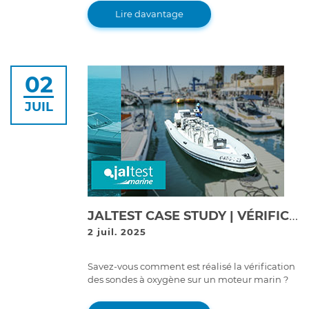
software de diagnostic, développé en
Lire davantage
collaboration avec Cojali, l'entreprise
responsable de Jaltest.
02
JUIL
JALTEST CASE STUDY | VÉRIFICATION DES SONDES À OXYGÈNE SUR LE MOTEUR VOLVO PENTA V6-280
2 juil. 2025
Savez-vous comment est réalisé la vérification
des sondes à oxygène sur un moteur marin ?