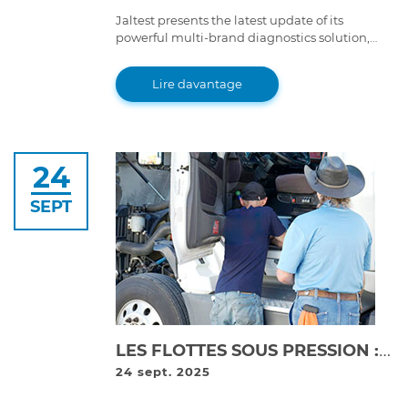
Jaltest presents the latest update of its
powerful multi-brand diagnostics solution,
Jaltest Diagnostics 25.3 version. With improved
features and advanced functions, this version
Lire davantage
takes the multi-brand diagnostics experience
to a whole new level.
24
SEPT
LES FLOTTES SOUS PRESSION : LA RÉALITÉ QUOTIDIENNE DES TEMPS D'INACTIVITÉ
24 sept. 2025