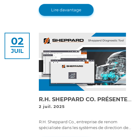
logistics. Learn how this shift impacts fleet
maintenance, efficiency, and long-term costs.
Lire davantage
02
JUIL
R.H. SHEPPARD CO. PRÉSENTE LE PREMIER OUTIL DE DIAGNOSTIC CRÉÉ POUR SES PROPRES SYSTÈMES : SHEPPARD DIAGNOSTIC TOOL (SDT)
2 juil. 2025
R.H. Sheppard Co., entreprise de renom
spécialisée dans les systèmes de direction de
véhicules industriels, lance son premier