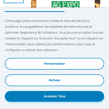
Cette page utilise ses propres cookies et ceux de tiers pour
améliorer la navigabilité et l'accessibilité de notre site web et
optimiser l'expérience de l'utilisateur. Vous pouvez accepter tous les
COJALI PRÉSENTERA SA SOLUTION JALTEST DIAGNOSTICS AGV À LA WORLD AG EXPO 2025
cookies en cliquant sur le bouton "Accepter tout" ou en cliquant sur
4 févr. 2025
"Personnaliser" pour obtenir plus d'informations à leur sujet et
configurer ou refuser leur utilisation.
La multinationale espagnole Cojali, ainsi que
sa filiale aux États-Unis, Cojali USA,
participeront à la prochaine édition de World
Personnaliser
AG Expo, l'un des événements les plus
Lire davantage
importants du secteur agricole mondial, qui se
tiendra du 11 au 13 février à Tulare, Californie
Refuser
(États-Unis).
Book a Demo
31
Accepter Tous
JANV