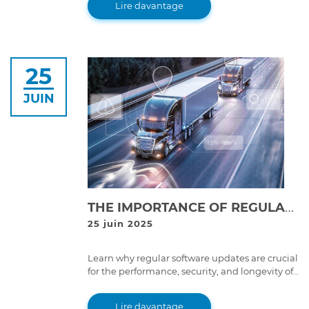
Lire davantage
25
JUIN
THE IMPORTANCE OF REGULAR SOFTWARE UPDATES FOR TRUCKS & HEAVY-DUTY MACHINERY: WHY IT MATTERS
25 juin 2025
Learn why regular software updates are crucial
for the performance, security, and longevity of
heavy-duty machinery. Discover how they can
improve efficiency and prevent costly
Lire davantage