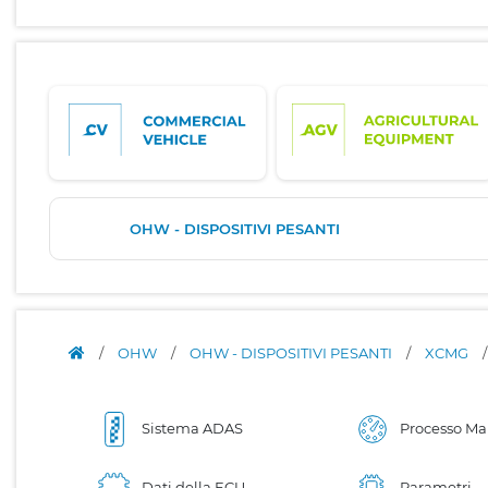
OHW - DISPOSITIVI PESANTI
/
OHW
/
OHW - DISPOSITIVI PESANTI
/
XCMG
Sistema ADAS
Processo M
Dati della ECU
Parametri