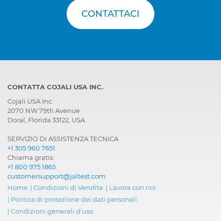
CONTATTACI
CONTATTA COJALI USA INC.
Cojali USA Inc.
2070 NW 79th Avenue
Doral, Florida 33122, USA
SERVIZIO DI ASSISTENZA TECNICA
+1 305 960 7651
Chiama gratis:
+1 800 975 1865
customersupport@jaltest.com
Home
|
Condizioni di Vendita
|
Lavora con noi
|
Politica di protezione dei dati personali
|
Condizioni generali d'uso