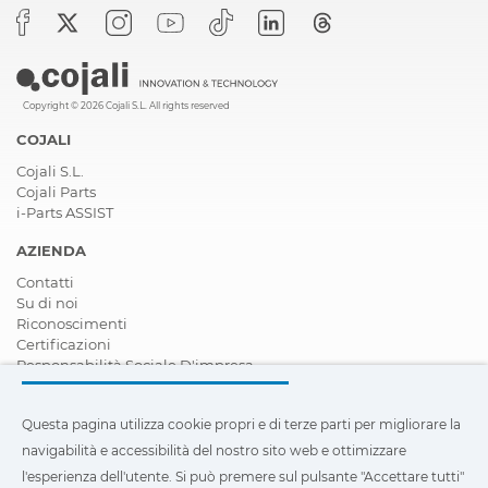
Copyright © 2026 Cojali S.L. All rights reserved
COJALI
Cojali S.L.
Cojali Parts
i-Parts ASSIST
AZIENDA
Contatti
Su di noi
Riconoscimenti
Certificazioni
Responsabilità Sociale D'impresa
Diventare rivenditore
Notizie
Questa pagina utilizza cookie propri e di terze parti per migliorare la
Video
FAQ - Domande Frequenti
navigabilità e accessibilità del nostro sito web e ottimizzare
l'esperienza dell'utente. Si può premere sul pulsante "Accettare tutti"
Questa pagina utilizza cookie propri e di terze parti per