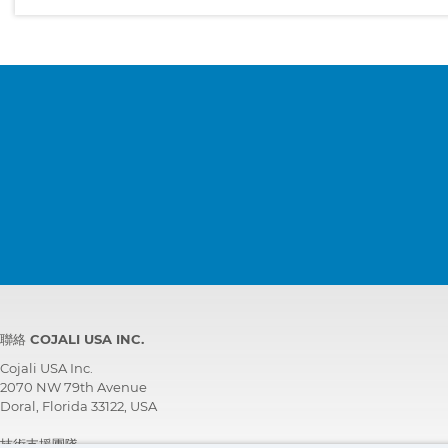
聯絡 COJALI USA INC.
Cojali USA Inc.
2070 NW 79th Avenue
Doral, Florida 33122, USA
技術支援團隊