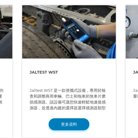
JALTEST WST
J
Jaltest WST 是一款便攜式設備，專用於檢
目的
J
查和調整商用車輛、巴士和拖車的煞車片磨
運
重
損感測器。該設備可讓您快速輕鬆地連接感
測
測器，並透過內建的選擇器選擇感測器類型
更多資料