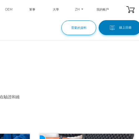
ZH
OEM
軍事
大學
我的帳戶
線上目錄
需要的資料
間在驗證和維