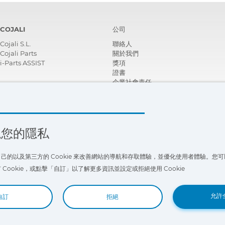
COJALI
公司
Cojali S.L.
聯絡人
Cojali Parts
關於我們
i-Parts ASSIST
獎項
證書
企業社會責任
成為經銷商
新聞
影片
FAQ - 常見問題
視您的隱私
己的以及第三方的 Cookie 來改善網站的導航和存取體驗，並優化使用者體驗。您
Cookie，或點擊「自訂」以了解更多資訊並設定或拒絕使用 Cookie
允許
自訂
拒絕