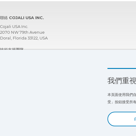
聯絡 COJALI USA INC.
Cojali USA Inc.
2070 NW 79th Avenue
Doral, Florida 33122, USA
技術支援團隊
+1 305 960 7651
免付費電話:
+1 800 975 1865
customersupport@jaltest.com
我們重
首頁
|
銷售條件
|
與我們合作
|
個人資料保護。隱私權政策。
|
一般使用條件
本頁面使用我們自
受」按鈕接受所有 
Copyright © 2026 Cojali S.L. All rights reserved