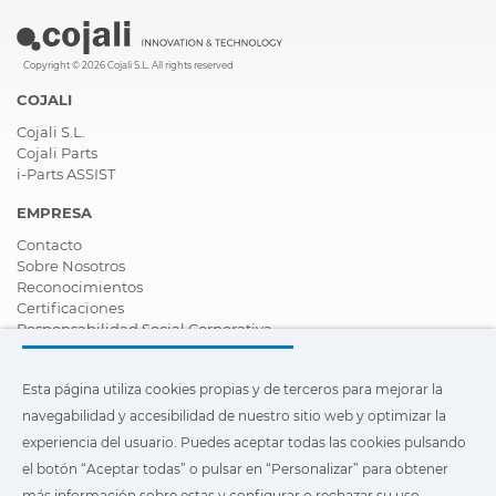
Copyright © 2026 Cojali S.L. All rights reserved
COJALI
Cojali S.L.
Cojali Parts
i-Parts ASSIST
EMPRESA
Contacto
Sobre Nosotros
Reconocimientos
Certificaciones
Responsabilidad Social Corporativa
Ser distribuidor
Noticias
Esta página utiliza cookies propias y de terceros para mejorar la
Vídeos
FAQ - Preguntas Frecuentes
navegabilidad y accesibilidad de nuestro sitio web y optimizar la
experiencia del usuario. Puedes aceptar todas las cookies pulsando
Esta página utiliza cookies propias y de terceros para mejorar la
el botón “Aceptar todas” o pulsar en “Personalizar” para obtener
navegabilidad y accesibilidad de nuestro sitio web y optimizar
la experiencia del usuario. Puedes pulsar en
"Configuración"
más información sobre estas y configurar o rechazar su uso.