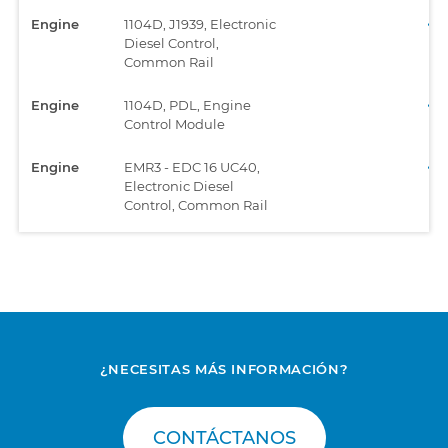
Engine
1104D, J1939, Electronic
Diesel Control,
Common Rail
Engine
1104D, PDL, Engine
Control Module
Engine
EMR3 - EDC 16 UC40,
Electronic Diesel
Control, Common Rail
Engine
EMR3 - EDC 7 UC31,
Electronic Diesel
Control, Common Rail
Engine
EMR4 - EDC 17 CV52,
Electronic Diesel
Control, Common Rail
¿NECESITAS MÁS INFORMACIÓN?
Engine
EMR4 - EDC 17 CV54,
Electronic Diesel
CONTÁCTANOS
Control, Common Rail