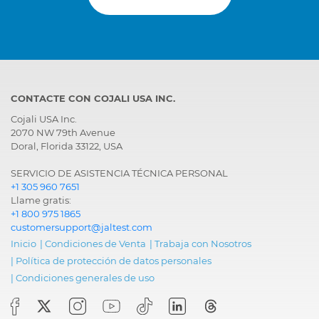
Engine
EMR4 - EDC 17 CV56,
Electronic Diesel
Control, Common Rail
CONTACTE CON COJALI USA INC.
Cojali USA Inc.
2070 NW 79th Avenue
Doral, Florida 33122, USA
SERVICIO DE ASISTENCIA TÉCNICA PERSONAL
+1 305 960 7651
Llame gratis:
+1 800 975 1865
customersupport@jaltest.com
Inicio
|
Condiciones de Venta
|
Trabaja con Nosotros
|
Política de protección de datos personales
|
Condiciones generales de uso