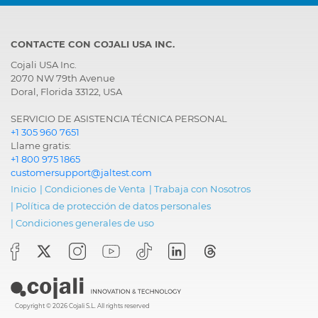
CONTACTE CON COJALI USA INC.
Cojali USA Inc.
2070 NW 79th Avenue
Doral, Florida 33122, USA
SERVICIO DE ASISTENCIA TÉCNICA PERSONAL
+1 305 960 7651
Llame gratis:
+1 800 975 1865
customersupport@jaltest.com
Inicio
|
Condiciones de Venta
|
Trabaja con Nosotros
|
Política de protección de datos personales
|
Condiciones generales de uso
Copyright © 2026 Cojali S.L. All rights reserved