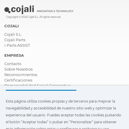
Copyright © 2026 Cojali S.L. All rights reserved
COJALI
Cojali S.L.
Cojali Parts
i-Parts ASSIST
EMPRESA
Contacto
Sobre Nosotros
Reconocimientos
Certificaciones
Responsabilidad Social Corporativa
Ser distribuidor
Noticias
Esta página utiliza cookies propias y de terceros para mejorar la
Vídeos
FAQ - Preguntas Frecuentes
navegabilidad y accesibilidad de nuestro sitio web y optimizar la
experiencia del usuario. Puedes aceptar todas las cookies pulsando
Esta página utiliza cookies propias y de terceros para mejorar la
el botón “Aceptar todas” o pulsar en “Personalizar” para obtener
navegabilidad y accesibilidad de nuestro sitio web y optimizar
la experiencia del usuario. Puedes pulsar en
"Configuración"
más información sobre estas y configurar o rechazar su uso.