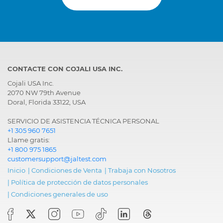
CONTACTE CON COJALI USA INC.
Cojali USA Inc.
2070 NW 79th Avenue
Doral, Florida 33122, USA
SERVICIO DE ASISTENCIA TÉCNICA PERSONAL
+1 305 960 7651
Llame gratis:
+1 800 975 1865
customersupport@jaltest.com
Inicio
|
Condiciones de Venta
|
Trabaja con Nosotros
|
Política de protección de datos personales
|
Condiciones generales de uso