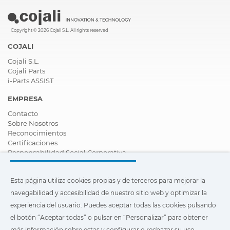
Hydraulic
MCB, Hydraulic System
systems
Copyright © 2026 Cojali S.L. All rights reserved
COJALI
Cojali S.L.
Cojali Parts
i-Parts ASSIST
EMPRESA
Contacto
Sobre Nosotros
Reconocimientos
Certificaciones
Responsabilidad Social Corporativa
Ser distribuidor
Noticias
Esta página utiliza cookies propias y de terceros para mejorar la
Vídeos
FAQ - Preguntas Frecuentes
navegabilidad y accesibilidad de nuestro sitio web y optimizar la
experiencia del usuario. Puedes aceptar todas las cookies pulsando
Esta página utiliza cookies propias y de terceros para mejorar la
el botón “Aceptar todas” o pulsar en “Personalizar” para obtener
navegabilidad y accesibilidad de nuestro sitio web y optimizar
la experiencia del usuario. Puedes pulsar en
"Configuración"
más información sobre estas y configurar o rechazar su uso.