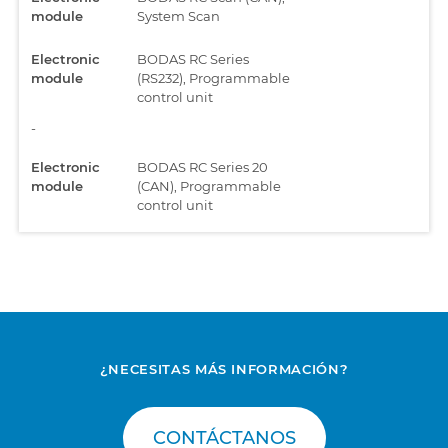
module
System Scan
Electronic
BODAS RC Series
module
(RS232), Programmable
control unit
-
Electronic
BODAS RC Series 20
module
(CAN), Programmable
control unit
Electronic
TECNORD, Electronic
module
Module
Engine
904J, J1939, Engine
Control Module
¿NECESITAS MÁS INFORMACIÓN?
Engine
EMR3 - EDC 16 UC40,
Electronic Diesel
Control, Common Rail
CONTÁCTANOS