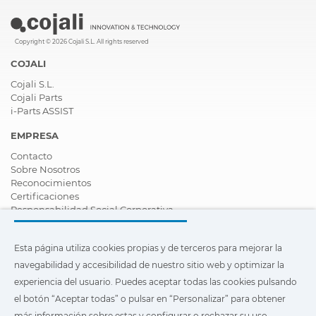
Copyright © 2026 Cojali S.L. All rights reserved
COJALI
Cojali S.L.
Cojali Parts
i-Parts ASSIST
EMPRESA
Contacto
Sobre Nosotros
Reconocimientos
Certificaciones
Responsabilidad Social Corporativa
Ser distribuidor
Noticias
Esta página utiliza cookies propias y de terceros para mejorar la
Vídeos
FAQ - Preguntas Frecuentes
navegabilidad y accesibilidad de nuestro sitio web y optimizar la
experiencia del usuario. Puedes aceptar todas las cookies pulsando
Esta página utiliza cookies propias y de terceros para mejorar la
el botón “Aceptar todas” o pulsar en “Personalizar” para obtener
navegabilidad y accesibilidad de nuestro sitio web y optimizar
la experiencia del usuario. Puedes pulsar en
"Configuración"
más información sobre estas y configurar o rechazar su uso.