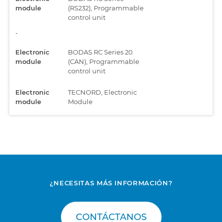
module
(RS232), Programmable
control unit
-
Electronic
BODAS RC Series 20
module
(CAN), Programmable
control unit
Electronic
TECNORD, Electronic
module
Module
Engine
ECM Kohler (Stage V),
Electronic Diesel
Control, Common Rail
Engine
ECM Kohler, Electronic
Diesel Control,
Common Rail
¿NECESITAS MÁS INFORMACIÓN?
Engine
EMR4 - EDC 17 CV52,
Electronic Diesel
CONTÁCTANOS
Control, Common Rail