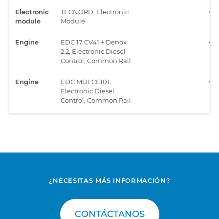
Electronic
TECNORD, Electronic
module
Module
Engine
EDC 17 CV41 + Denox
2.2, Electronic Diesel
Control, Common Rail
Engine
EDC MD1 CE101,
Electronic Diesel
Control, Common Rail
Engine
EMR4 - EDC 17 CV52,
Electronic Diesel
Control, Common Rail
Engine
EMR4 - EDC 17 CV56,
Electronic Diesel
Control, Common Rail
¿NECESITAS MÁS INFORMACIÓN?
Gearbox
UCTI-CVT, Transmission
CONTÁCTANOS