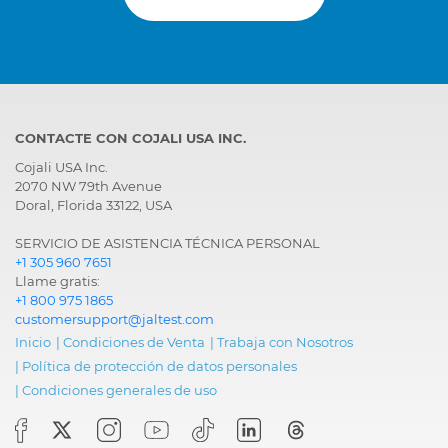
CONTACTE CON COJALI USA INC.
Cojali USA Inc.
2070 NW 79th Avenue
Doral, Florida 33122, USA
SERVICIO DE ASISTENCIA TÉCNICA PERSONAL
+1 305 960 7651
Llame gratis:
+1 800 975 1865
customersupport@jaltest.com
Inicio
|
Condiciones de Venta
|
Trabaja con Nosotros
|
Política de protección de datos personales
|
Condiciones generales de uso