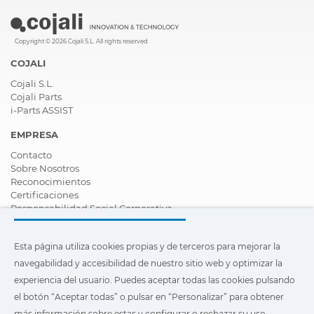
Copyright © 2026 Cojali S.L. All rights reserved
COJALI
Cojali S.L.
Cojali Parts
i-Parts ASSIST
EMPRESA
Contacto
Sobre Nosotros
Reconocimientos
Certificaciones
Responsabilidad Social Corporativa
Ser distribuidor
Noticias
Esta página utiliza cookies propias y de terceros para mejorar la
Vídeos
FAQ - Preguntas Frecuentes
navegabilidad y accesibilidad de nuestro sitio web y optimizar la
experiencia del usuario. Puedes aceptar todas las cookies pulsando
Esta página utiliza cookies propias y de terceros para mejorar la
el botón “Aceptar todas” o pulsar en “Personalizar” para obtener
navegabilidad y accesibilidad de nuestro sitio web y optimizar
la experiencia del usuario. Puedes pulsar en
"Configuración"
más información sobre estas y configurar o rechazar su uso.