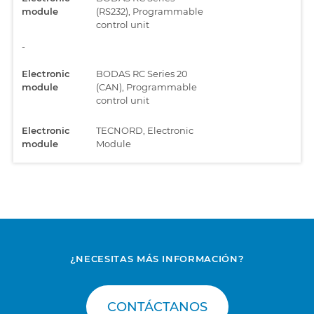
module
(RS232), Programmable
control unit
-
Electronic
BODAS RC Series 20
module
(CAN), Programmable
control unit
Electronic
TECNORD, Electronic
module
Module
Engine
EDC 17 CV41 + Denox
2.2, Electronic Diesel
Control, Common Rail
Engine
EDC MD1 CE101,
Electronic Diesel
Control, Common Rail
¿NECESITAS MÁS INFORMACIÓN?
Engine
EMR4 - EDC 17 CV52,
Electronic Diesel
CONTÁCTANOS
Control, Common Rail