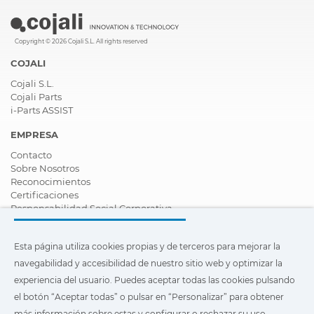
Copyright © 2026 Cojali S.L. All rights reserved
COJALI
Cojali S.L.
Cojali Parts
i-Parts ASSIST
EMPRESA
Contacto
Sobre Nosotros
Reconocimientos
Certificaciones
Responsabilidad Social Corporativa
Ser distribuidor
Noticias
Esta página utiliza cookies propias y de terceros para mejorar la
Vídeos
FAQ - Preguntas Frecuentes
navegabilidad y accesibilidad de nuestro sitio web y optimizar la
experiencia del usuario. Puedes aceptar todas las cookies pulsando
Esta página utiliza cookies propias y de terceros para mejorar la
el botón “Aceptar todas” o pulsar en “Personalizar” para obtener
navegabilidad y accesibilidad de nuestro sitio web y optimizar
la experiencia del usuario. Puedes pulsar en
"Configuración"
más información sobre estas y configurar o rechazar su uso.