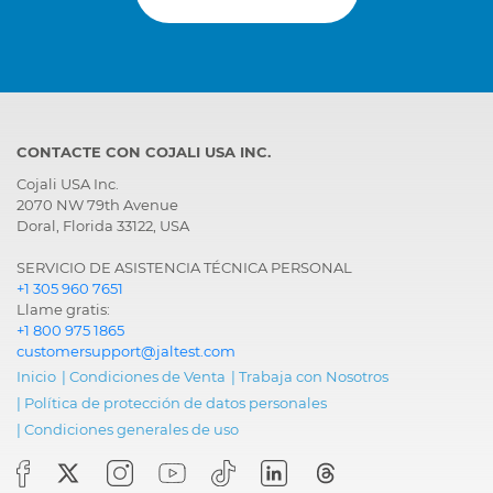
Engine
EMR4 - EDC 17 CV56,
Electronic Diesel
Control, Common Rail
Gearbox
UCTI-CVT, Transmission
CONTACTE CON COJALI USA INC.
Cojali USA Inc.
Hydraulic
MCB, Hydraulic System
2070 NW 79th Avenue
systems
Doral, Florida 33122, USA
SERVICIO DE ASISTENCIA TÉCNICA PERSONAL
+1 305 960 7651
Llame gratis:
+1 800 975 1865
customersupport@jaltest.com
Inicio
|
Condiciones de Venta
|
Trabaja con Nosotros
|
Política de protección de datos personales
|
Condiciones generales de uso